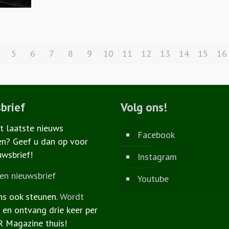
5
6
7
8
9
10
11
12
13
14
15
16
brief
Volg ons!
et laatste nieuws
Facebook
n? Geef u dan op voor
uwsbrief!
Instagram
n nieuwsbrief
Youtube
ns ook steunen.
Wordt
r
en ontvang drie keer per
R Magazine thuis!