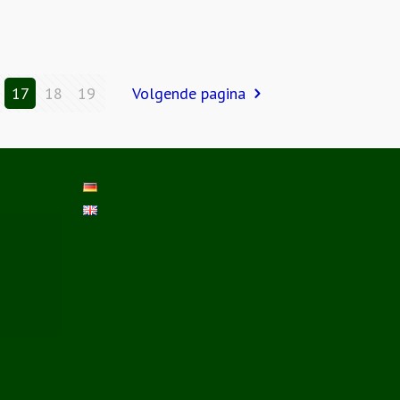
17
18
19
Volgende pagina