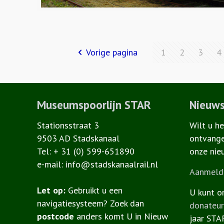
Vorige pagina
1
2
3
4
Museumspoorlijn STAR
Nieuws
Stationsstraat 3
Wilt u h
9503 AD Stadskanaal
ontvange
Tel: + 31 (0) 599-651890
onze nie
e-mail: info@stadskanaalrail.nl
Aanmelde
Let op:
Gebruikt u een
U kunt o
navigatiesysteem? Zoek dan
donateu
postcode
anders komt U in Nieuw
jaar STA