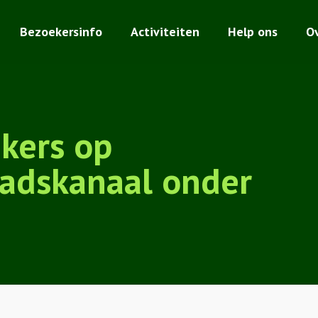
Bezoekersinfo
Activiteiten
Help ons
O
kers op
tadskanaal onder