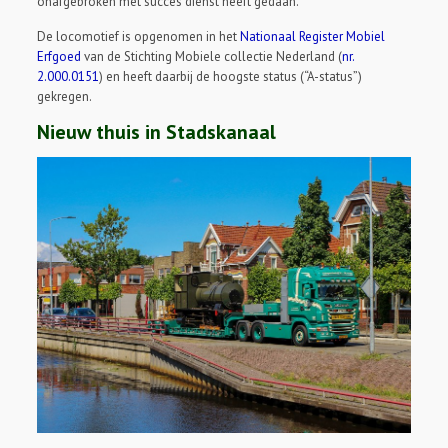
onafgebroken met succes dienst heeft gedaan.
De locomotief is opgenomen in het
Nationaal Register Mobiel
Erfgoed
van de Stichting Mobiele collectie Nederland (
nr.
2.000.0151
) en heeft daarbij de hoogste status (“A-status”)
gekregen.
Nieuw thuis in Stadskanaal