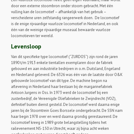
door een externe stoombron onder stoom gebracht. Met één
vulling kan de locomotief – afhankelijk van het gebruik –
verscheidene uren zelfstandig rangeerwerk doen. De locomotief
is de enige rijvaardige vuurloze locomotief in Nederland, en ook
één van de weinige rijvaardige museaal bewaarde vuurloze
locomotieven ter wereld.
Levensloop
Van dit specifieke type locomotief (“ZURDOS”) zijn rond de jaren
1890 t/m 1913 enkele tientallen exemplaren door de fabriek
gebouwd en aan industriële bedrijven in o.m. Duitsland, Engeland
en Nederland geleverd. De 6326 was één van de laatste door O&K
gebouwde locomotief van dit type. De machine begon na
aflevering in Nederland haar bestaan bij de margarinefabriek
Antoon Jurgens in Oss. In 1973 werd de locomotief bij een
zusterbedrijf, de Vereenigde Oliefabrieken te Zwijndrecht (VOZ),
definitief buiten dienst gesteld. De locomotief werd daarna enige
jaren bij de Stoomtrein Goes Borssele ondergebracht. De SSN nam
haar begin 1978 over en werd daarna grondig gerestaureerd. De
locomotief kreeg in 1989 grote belangstelling tijdens het
railevenement NS-150 in Utrecht, waar zij bijna acht weken