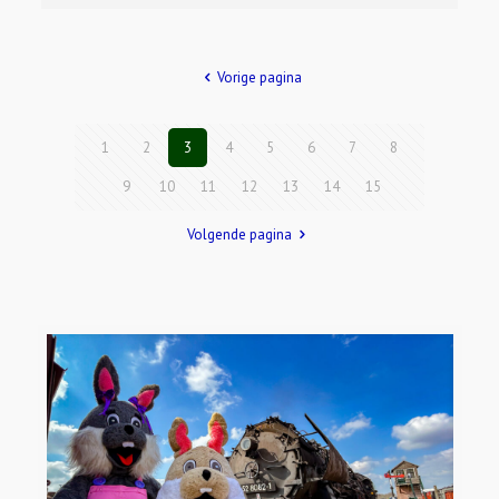
Vorige pagina
1
2
3
4
5
6
7
8
9
10
11
12
13
14
15
Volgende pagina