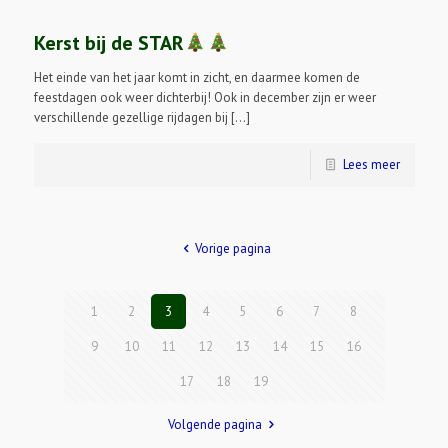
Kerst bij de STAR
Het einde van het jaar komt in zicht, en daarmee komen de
feestdagen ook weer dichterbij! Ook in december zijn er weer
verschillende gezellige rijdagen bij […]
Lees meer
Vorige pagina
1
2
3
4
5
6
7
8
9
10
11
12
13
14
15
16
17
18
19
Volgende pagina