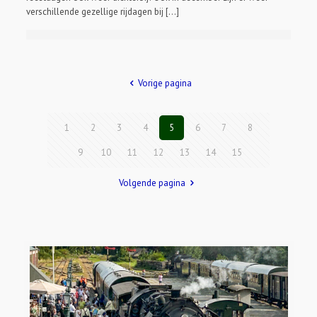
verschillende gezellige rijdagen bij […]
Vorige pagina
1
2
3
4
5
6
7
8
9
10
11
12
13
14
15
Volgende pagina