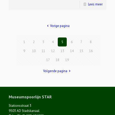
Lees meer
Vorige pagina
1
2
3
4
5
6
7
8
9
10
11
12
13
14
15
16
17
18
19
Volgende pagina
Museumspoorlijn STAR
Stationsstraat 3
9503 AD Stadskanaal