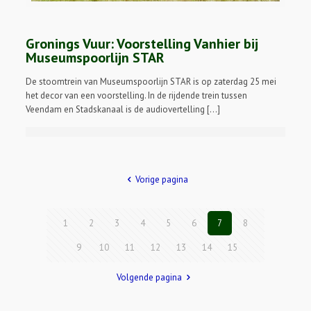
Gronings Vuur: Voorstelling Vanhier bij
Museumspoorlijn STAR
De stoomtrein van Museumspoorlijn STAR is op zaterdag 25 mei
het decor van een voorstelling. In de rijdende trein tussen
Veendam en Stadskanaal is de audiovertelling […]
Vorige pagina
1
2
3
4
5
6
7
8
9
10
11
12
13
14
15
Volgende pagina