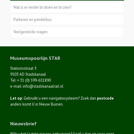
Wat is er verder te doen en te zien?
Parkeren en pendelbus
Veelgestelde vragen
Museumspoorlijn STAR
Stationsstraat 3
9503 AD Stadskanaal
Tel: + 31 (0) 599-651890
e-mail: info@stadskanaalrail.nl
Let op:
Gebruikt u een navigatiesysteem? Zoek dan
postcode
anders komt U in Nieuw Buinen.
Nieuwsbrief
Wilt u het laatste nieuws ontvangen? Geef u dan op voor onze