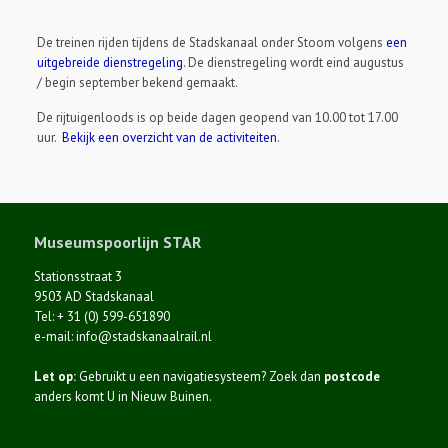
De treinen rijden tijdens de Stadskanaal onder Stoom volgens
een
uitgebreide dienstregeling
. De dienstregeling wordt eind augustus
/ begin september bekend gemaakt.
De rijtuigenloods is op beide dagen geopend van 10.00 tot 17.00
uur.
Bekijk een overzicht van de activiteiten
.
Museumspoorlijn STAR
Stationsstraat 3
9503 AD Stadskanaal
Tel: + 31 (0) 599-651890
e-mail: info@stadskanaalrail.nl
Let op:
Gebruikt u een navigatiesysteem? Zoek dan
postcode
anders komt U in Nieuw Buinen.