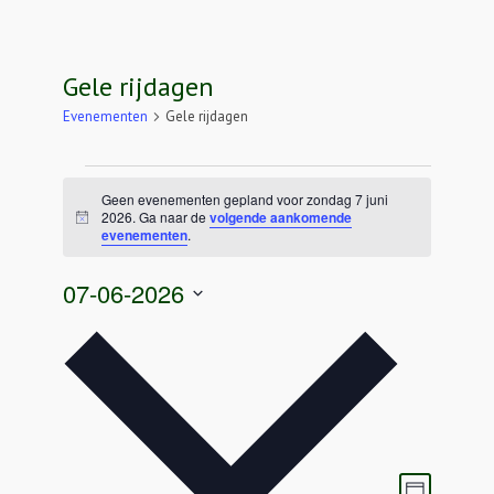
Gele rijdagen
Evenementen
Gele rijdagen
Evenementen
in
Geen evenementen gepland voor zondag 7 juni
zondag
2026. Ga naar de
volgende aankomende
Bericht
evenementen
.
7
juni
2026
07-06-2026
Selecteer
een
datum.
Weergave
Eveneme