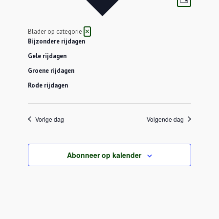
Dag
navigatie
weergav
navigatie
Blader op categorie
✕
Bijzondere rijdagen
Gele rijdagen
Groene rijdagen
Rode rijdagen
Vorige dag
Volgende dag
Abonneer op kalender