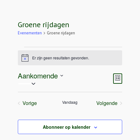
Groene rijdagen
Evenementen
Groene rijdagen
Evenementen
Er zijn geen resultaten gevonden.
Bericht
Aankomende
Weergave
Eveneme
Lijst
navigatie
weergav
Selecteer
navigatie
een
datum.
Vorige
Vandaag
Volgende
Evenementen
Evenementen
Abonneer op kalender