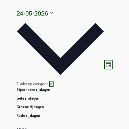
Evenementen
24-05-2026
in
Selecteer
zondag
een
24
datum.
mei
2026
Weergave
Eveneme
Dag
navigatie
weergav
navigatie
Blader op categorie
✕
Bijzondere rijdagen
Gele rijdagen
Groene rijdagen
Rode rijdagen