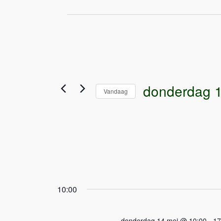
Evenementen
in
donderdag
14
mei
donderdag 
Vandaag
2026
Selecteer
een
datum.
10:00
donderdag 14 mei @ 10:00
-
17