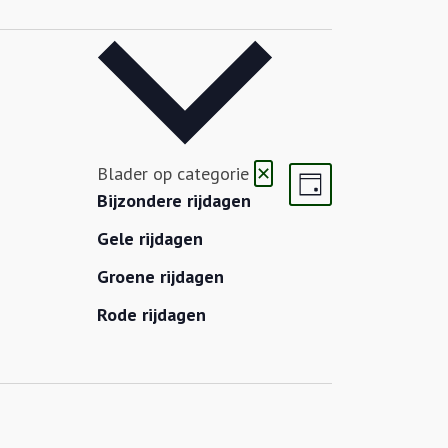
Weergaven
Evenement
Blader op categorie
✕
Dag
navigatie
weergaven
Bijzondere rijdagen
navigatie
Gele rijdagen
Groene rijdagen
Rode rijdagen