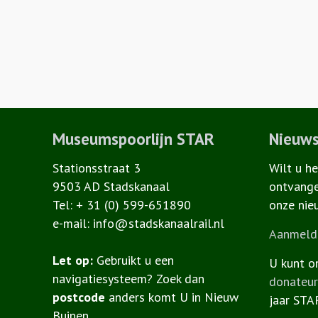
Museumspoorlijn STAR
Nieuws
Stationsstraat 3
Wilt u h
9503 AD Stadskanaal
ontvange
Tel: + 31 (0) 599-651890
onze nie
e-mail: info@stadskanaalrail.nl
Aanmelde
Let op:
Gebruikt u een
U kunt o
navigatiesysteem? Zoek dan
donateu
postcode
anders komt U in Nieuw
jaar STA
Buinen.