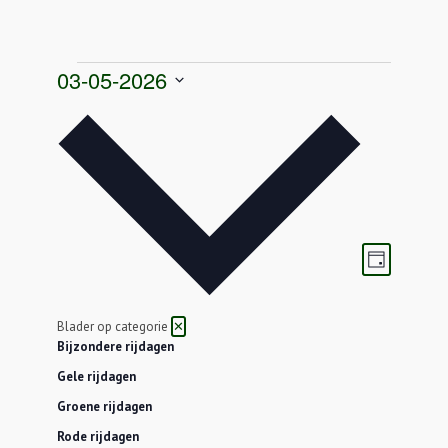
Evenementen
03-05-2026
in
Selecteer
zondag
een
3
datum.
mei
2026
Weergave
Eveneme
Dag
navigatie
weergav
navigatie
Blader op categorie
✕
Bijzondere rijdagen
Gele rijdagen
Groene rijdagen
Rode rijdagen