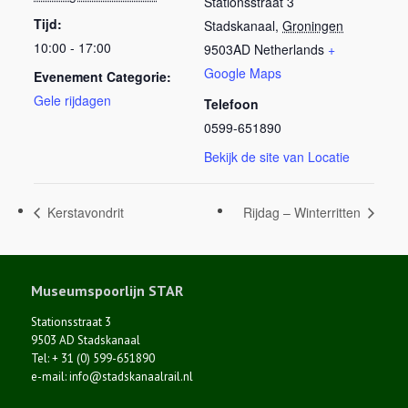
Stationsstraat 3
Tijd:
Stadskanaal
,
Groningen
10:00 - 17:00
9503AD
Netherlands
+
Google Maps
Evenement Categorie:
Gele rijdagen
Telefoon
0599-651890
Bekijk de site van Locatie
Kerstavondrit
Rijdag – Winterritten
Museumspoorlijn STAR
Stationsstraat 3
9503 AD Stadskanaal
Tel: + 31 (0) 599-651890
e-mail: info@stadskanaalrail.nl