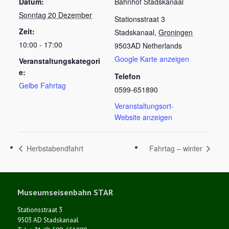
Datum:
Bahnhof Stadskanaal
Sonntag 20 Dezember
Stationsstraat 3
Zeit:
Stadskanaal
,
Groningen
10:00 - 17:00
9503AD
Netherlands
Google Karte anzeigen
Veranstaltungskategori
e:
Telefon
Gelbe Fahrtag
0599-651890
Veranstaltungsort-
Website anzeigen
Herbstabendfahrt
Fahrtag – winter
Museumseisenbahn STAR
Stationsstraat 3
9503 AD Stadskanaal