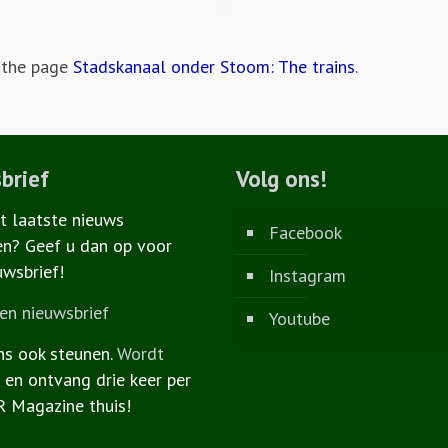
t the page
Stadskanaal onder Stoom: The trains
.
brief
Volg ons!
et laatste nieuws
Facebook
n? Geef u dan op voor
uwsbrief!
Instagram
n nieuwsbrief
Youtube
ns ook steunen.
Wordt
r
en ontvang drie keer per
R Magazine thuis!