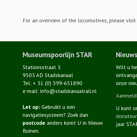
For an overview of the locomotives, please visi
Museumspoorlijn STAR
Nieuws
Stationsstraat 3
Wilt u h
9503 AD Stadskanaal
ontvange
Tel: + 31 (0) 599-651890
onze nie
e-mail: info@stadskanaalrail.nl
Aanmelde
Let op:
Gebruikt u een
U kunt o
navigatiesysteem? Zoek dan
donateu
postcode
anders komt U in Nieuw
jaar STA
Buinen.