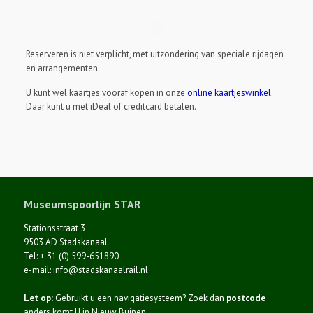
Reserveren is niet verplicht, met uitzondering van speciale rijdagen
en arrangementen.
U kunt wel kaartjes vooraf kopen in onze
online kaartjeswinkel
.
Daar kunt u met iDeal of creditcard betalen.
Museumspoorlijn STAR
Stationsstraat 3
9503 AD Stadskanaal
Tel: + 31 (0) 599-651890
e-mail: info@stadskanaalrail.nl
Let op:
Gebruikt u een navigatiesysteem? Zoek dan
postcode
anders komt U in Nieuw Buinen.