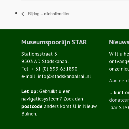
Rijdag – oliebollenritten
Museumspoorlijn STAR
Nieuws
Stationsstraat 3
Wilt u h
9503 AD Stadskanaal
ontvange
Tel: + 31 (0) 599-651890
onze nie
e-mail: info@stadskanaalrail.nl
Aanmelde
Let op:
Gebruikt u een
U kunt o
navigatiesysteem? Zoek dan
donateu
postcode
anders komt U in Nieuw
jaar STA
Buinen.