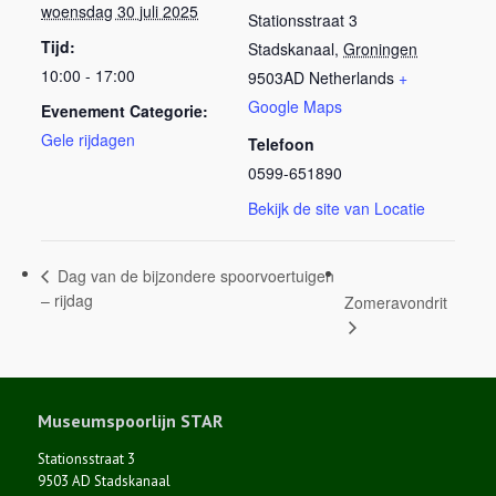
woensdag 30 juli 2025
Stationsstraat 3
Tijd:
Stadskanaal
,
Groningen
10:00 - 17:00
9503AD
Netherlands
+
Google Maps
Evenement Categorie:
Gele rijdagen
Telefoon
0599-651890
Bekijk de site van Locatie
Dag van de bijzondere spoorvoertuigen
– rijdag
Zomeravondrit
Museumspoorlijn STAR
Stationsstraat 3
9503 AD Stadskanaal