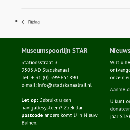
Rijdag
Museumspoorlijn STAR
Nieuws
Stationsstraat 3
Wilt u h
9503 AD Stadskanaal
ontvange
Tel: + 31 (0) 599-651890
onze nie
e-mail: info@stadskanaalrail.nl
Aanmelde
Let op:
Gebruikt u een
U kunt o
navigatiesysteem? Zoek dan
donateu
postcode
anders komt U in Nieuw
jaar STA
Buinen.