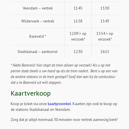
Veendam – vertrek
11:45
15:30
Wildervank – vertrek
11:58
15:43
12:09 > op
15:54 > op
Bareveld *
verzoek*
verzoek*
Stadskanaal – aankomst
12:30
16:15
* Halte Bareveld: hier stopt de trein alleen op verzoek! Als u op het
perron staat steekt u uw hand op als de trein nadert. Bent u op een van
de andere stations in de trein gestapt? Geef dan aan bij de conducteur
dat u te Bareveld uit wilt stappen.
Kaartverkoop
Koop je ticket via onze
kaartjeswinkel
. Kaarten zijn ook te koop op
de stations Stadskanaal en Veendam.
Zorg dat je altijd minimaal 30 minuten voor vertrek aanwezig bent!