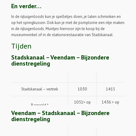
En verder…
In de rijtuigenloods kun je spelletjes doen, je laten schminken en
op het springkussen. Ook kun je met de pomplorrie een ritje maken
in de rijtuigenloods. Muntjes hiervoor zijn te koop bij de
museumwinkel of in de stationsrestauratie van Stadskanaal.
Tijden
Stadskanaal – Veendam – Bijzondere
dienstregeling
Stadskanaal – vertrek
10:30
14:15
10:51> op
14:36 > op
Bareveld *
verzoek*
verzoek*
Veendam – Stadskanaal – Bijzondere
dienstregeling
Wildervank – vertrek
11:02
14:47
Veendam – aankomst
11:15
15:00