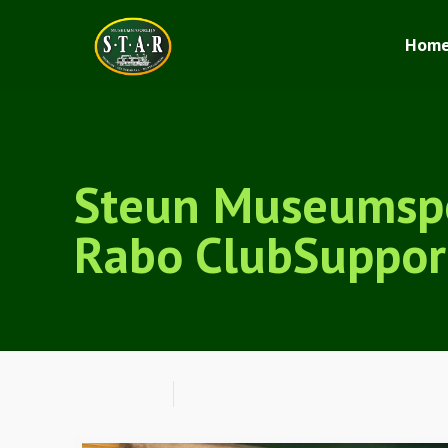
Hom
Steun Museumspo
Rabo ClubSupport