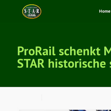
Home
ProRail schenkt 
STAR historische 