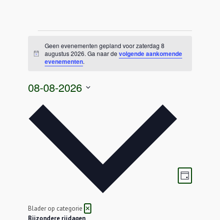
Evenementen
in
Geen evenementen gepland voor zaterdag 8
augustus 2026. Ga naar de
volgende aankomende
zaterdag
Bericht
evenementen
.
8
augustus
08-08-2026
2026
Selecteer
een
datum.
Weergave
Eveneme
Dag
navigatie
weergav
navigatie
Blader op categorie
✕
Bijzondere rijdagen