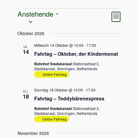
Veranstaltungen
Anstehende
Ansichten
Veransta
Liste
Navigati
Ansichten
Datum
Navigati
wählen.
Oktober 2026
Mittwoch 14 Oktober @ 10:00
-
17:00
MI.
14
Fahrtag – Oktober, der Kindermonat
Bahnhof Stadskanaal
Stationsstraat 3,
Stadskanaal, Groningen, Netherlands
Gelbe Fahrtag
Sonntag 18 Oktober @ 10:00
-
17:00
SO.
18
Fahrtag – Teddybärenexpress
Bahnhof Stadskanaal
Stationsstraat 3,
Stadskanaal, Groningen, Netherlands
Gelbe Fahrtag
November 2026