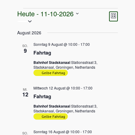
Veranstaltungen
Heute
 - 
11-10-2026
Ansichten
Veransta
Liste
Navigati
Ansichten
Datum
Navigati
wählen.
August 2026
Sonntag 9 August @ 10:00
-
17:00
SO.
9
Fahrtag
Bahnhof Stadskanaal
Stationsstraat 3,
Stadskanaal, Groningen, Netherlands
Gelbe Fahrtag
Mittwoch 12 August @ 10:00
-
17:00
MI.
12
Fahrtag
Bahnhof Stadskanaal
Stationsstraat 3,
Stadskanaal, Groningen, Netherlands
Gelbe Fahrtag
Sonntag 16 August @ 10:00
-
17:00
SO.