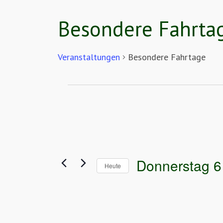
Besondere Fahrta
Veranstaltungen
Besondere Fahrtage
Veranstaltungen
für
Donnerstag
6
August
2026
Donnerstag 6
Heute
Datum
wählen.