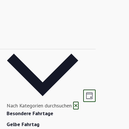
Ansichten-
Veranstaltu
Tag
Navigation
Ansichten-
Nach Kategorien durchsuchen
✕
Navigation
Besondere Fahrtage
Gelbe Fahrtag