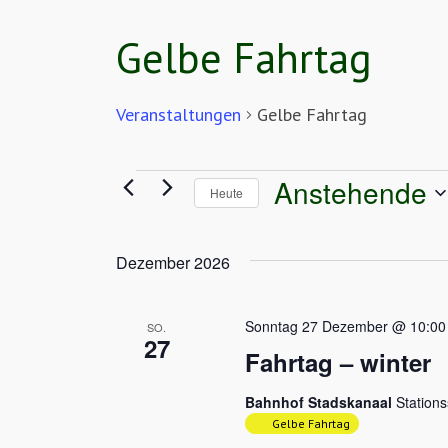
Gelbe Fahrtag
Veranstaltungen
Gelbe Fahrtag
Veranstaltungen
Anstehende
Heute
Datum
wählen.
Dezember 2026
Sonntag 27 Dezember @ 10:00
SO.
27
Fahrtag – winter
Bahnhof Stadskanaal
Station
Gelbe Fahrtag